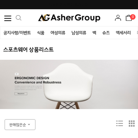
등록된 게시물이 없습니다.
0
공지사항/이벤트
식품
여성의류
남성의류
백
슈즈
액세서리
스포츠웨어 상품리스트
판매많은순