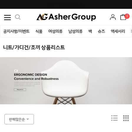
등록된 게시물이 없습니다.
0
공지사항/이벤트
식품
여성의류
남성의류
백
슈즈
액세서리
니트/가디건/조끼 상품리스트
판매많은순