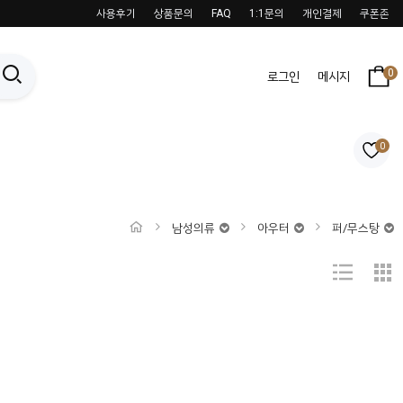
사용후기
상품문의
FAQ
1:1문의
개인결제
쿠폰존
0
로그인
메시지
0
남성의류
아우터
퍼/무스탕