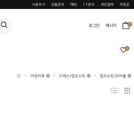
사용후기
상품문의
FAQ
1:1문의
개인결제
쿠폰존
0
로그인
메시지
0
여성의류
드레스/점프수트
점프수트/오버롤