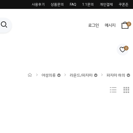
사용후기
상품문의
FAQ
1:1문의
개인결제
쿠폰존
0
로그인
메시지
0
여성의류
라운드/파자마
파자마 하의