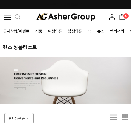
등록된 게시물이 없습니다.
0
공지사항/이벤트
식품
여성의류
남성의류
백
슈즈
액세서리
팬츠 상품리스트
판매많은순