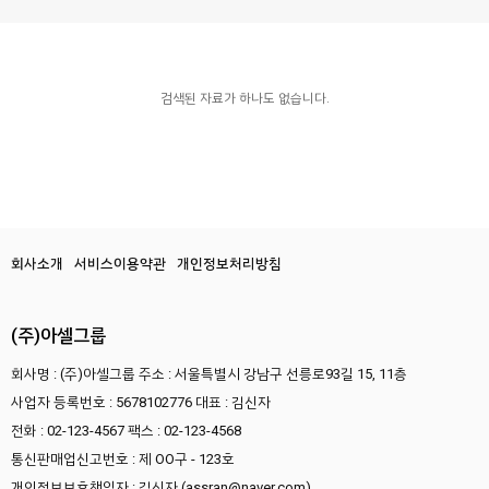
검색된 자료가 하나도 없습니다.
회사소개
서비스이용약관
개인정보처리방침
(주)아셀그룹
회사명 : (주)아셀그룹
주소 : 서울특별시 강남구 선릉로93길 15, 11층
사업자 등록번호 : 5678102776
대표 : 김신자
전화 : 02-123-4567
팩스 : 02-123-4568
통신판매업신고번호 : 제 OO구 - 123호
개인정보보호책임자 : 김신자 (assran@naver.com)